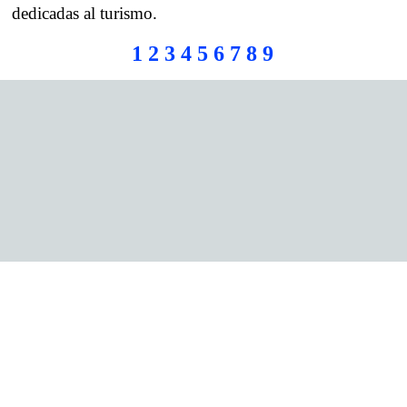
dedicadas al turismo.
1
2
3
4
5
6
7
8
9