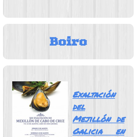
Boiro
Exaltación
del
Mejillón de
Galicia en