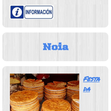
Noia
Festa
da