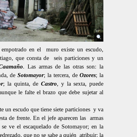
y empotrado en el muro existe un escudo,
tiago, que consta de seis particiones y un
Caamaño
. Las armas de las otras son: la
nda, de
Sotomayor
; la tercera, de
Ozores
; la
or
; la quinta, de
Castro
, y la sexta, puede
aunque le falte el brazo que debe sujetar al
te un escudo que tiene siete particiones y va
ta de frente. En el jefe aparecen las armas
se ve el escaquelado de Sotomayor; en la
jedrezado, que no se sabe a quién atribuir; la