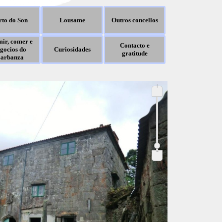
rto do Son
Lousame
Outros concellos
ir, comer e
Contacto e
gocios do
Curiosidades
gratitude
arbanza
+
-