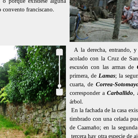
 o porque existiese alguna
 convento franciscano.
+
A la derecha, entrando, 
acolado con la Cruz de San
escusón con las armas de
primera, de
Lamas
; la segu
cuarta, de
Correa-
Sotomay
-
corresponder a
Carballido
, 
árbol.
En la fachada de la casa exis
timbrado con una celada pues
de Caamaño; en la segunda 
tercera hay otra especie de a