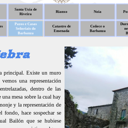
Santa Uxía de
Rianxo
Noia
Po
Riveira
Pazos e Casas
Durm
es
Catastro de
Coñece o
Señoriais do
ne
Ensenada
Barbanza
Barbanza
B
Nebra
a principal. Existe un muro
n vemos una representación
ntrelazadas, dentro de las
e una mesa sobre la cual hay
monje y la representación de
el fondo, hace sospechar se
ual Bailón que se hubiese