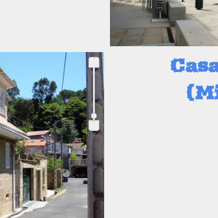
+
Casa
(M
-