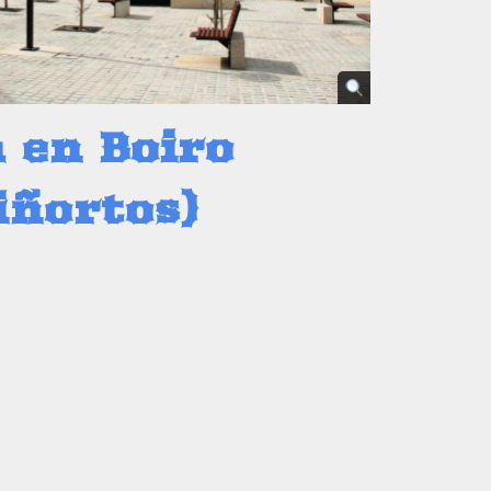
 en Boiro
iñortos)