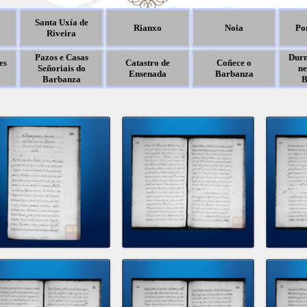
Santa Uxía de
Rianxo
Noia
Po
Riveira
Pazos e Casas
Durm
es
Catastro de
Coñece o
Señoriais do
ne
Ensenada
Barbanza
Barbanza
B