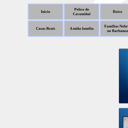
Pobra do
Inicio
Boiro
Caramiñal
Familias Nobr
Casas Reais
A miña familia
no Barbanza