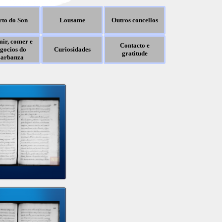
rto do Son
Lousame
Outros concellos
ir, comer e
Contacto e
gocios do
Curiosidades
gratitude
arbanza