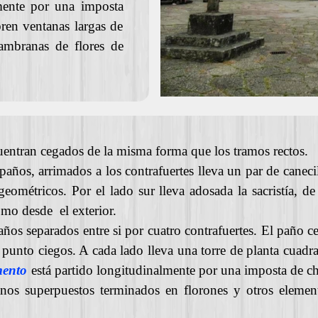
lmente por una imposta
bren ventanas largas de
ambranas de flores de
cuentran cegados de la misma forma que los tramos rectos.
ños, arrimados a los contrafuertes lleva un par de canecil
eométricos. Por el lado sur lleva adosada la sacristía, de
omo desde el exterior.
años separados entre si por cuatro contrafuertes. El paño c
 punto ciegos. A cada lado lleva una torre de planta cuadr
mento
está partido longitudinalmente por una imposta de ch
anos superpuestos terminados en florones y otros elemen