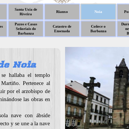
Santa Uxía de
Rianxo
Noia
Po
Riveira
Pazos e Casas
Durm
es
Catastro de
Coñece o
Señoriais do
ne
Ensenada
Barbanza
Barbanza
B
de Noia
e hallaba el templo
Martiño. Pertenece al
ir por el arzobispo de
rminándose las obras en
ola nave con ábside
ecto y se une a la nave