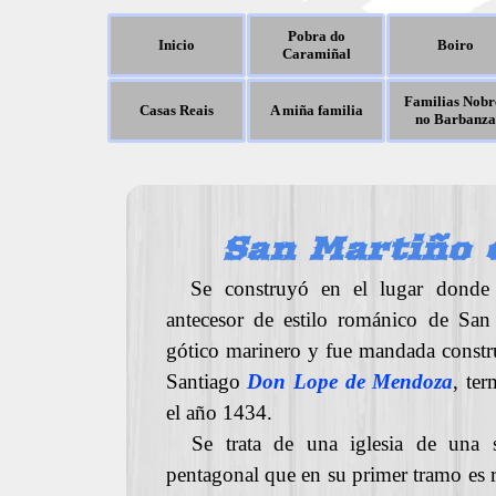
Pobra do
Inicio
Boiro
Caramiñal
Familias Nobr
Casas Reais
A miña familia
no Barbanza
San Martiño 
Se construyó en el lugar donde s
antecesor de estilo románico de San 
gótico marinero y fue mandada constru
Santiago
Don Lope de Mendoza
, te
el año 1434.
Se trata de una iglesia de una s
pentagonal que en su primer tramo es r