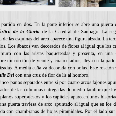
partido en dos. En la parte inferior se abre una puerta
órtico de la Gloria
de la Catedral de Santiago. La segu
 de las esquinas del arco aparece una figura alzada. La te
dos. Los ábacos van decorados de flores al igual que los ca
uro con las aristas baqueteadas y presenta, en una e
re un rosetón de veinte y cuatro radios, lleva en la parte 
rizadas. A media caña va decorada con bolas. Este rosetón
iis Dei
con una cruz de flor de lis al hombro.
cinco paños separados entre sí por cuatro arcos fajones a
ados de las columnas entregadas de medio tambor que los
planos superpuestos y los capiteles aparecen unos histori
una puerta traviesa de arco apuntado al igual que en los d
 con chambranas de hojas piramidales. Por el lado sur s