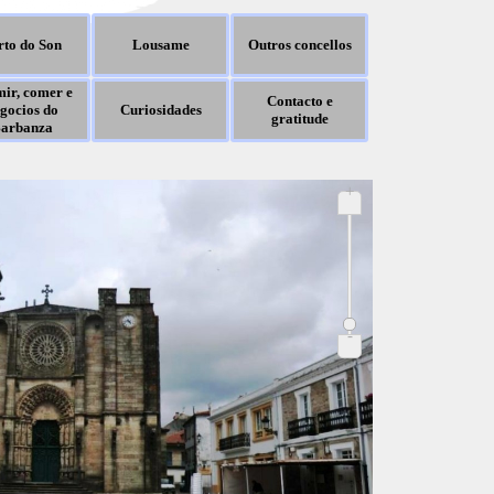
rto do Son
Lousame
Outros concellos
ir, comer e
Contacto e
gocios do
Curiosidades
gratitude
arbanza
+
-