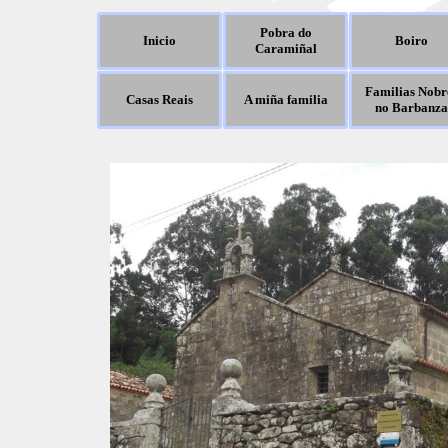
Pobra do
Inicio
Boiro
Caramiñal
Familias Nobr
Casas Reais
A miña familia
no Barbanza