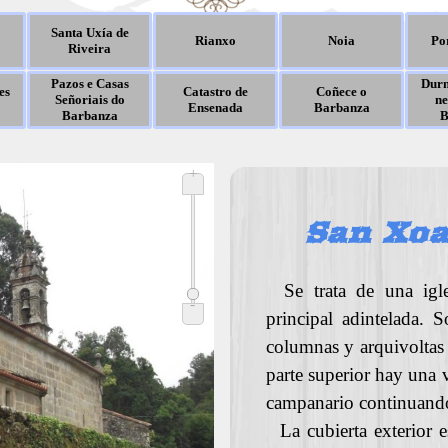
Santa Uxía de
Rianxo
Noia
Po
Riveira
Pazos e Casas
Durm
es
Catastro de
Coñece o
Señoriais do
ne
Ensenada
Barbanza
Barbanza
B
+
San Xo
Se trata de una igl
-
principal adintelada. 
columnas y arquivoltas 
parte superior hay una v
campanario continuando 
La cubierta exterior es