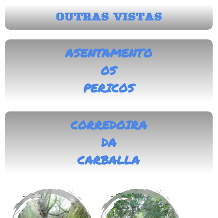
OUTRAS VISTAS
ASENTAMENTO
OS
PERICOS
CORREDOIRA
DA
CARBALLA