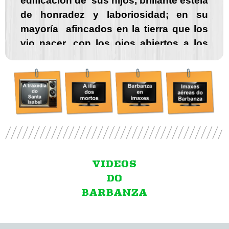
mayoría afincados en la tierra que los
vio nacer, con los ojos abiertos a los
amplios horizontes del Océano, fijos
sus corazones en el limpio cielo, en
donde radica la meta de su esperanza."
Don Juan Martínez Bretal
VIDEOS
DO
BARBANZA