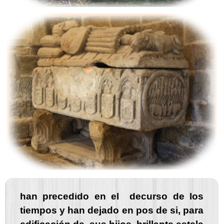
Xan
das
Estivadas
"Hagamos memoria de los
antepasados, cuyo recuerdo perdura
imborrable en nuestra alma para
edificación de generaciones
sucesivas. Hombres y mujeres que nos
han precedido en el decurso de los
tiempos y han dejado en pos de si, para
edificación de sus hijos, brillante estela
de honradez y laboriosidad; en su