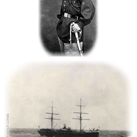
Igrexa
de
Queiruga
Buque Dom Pedro