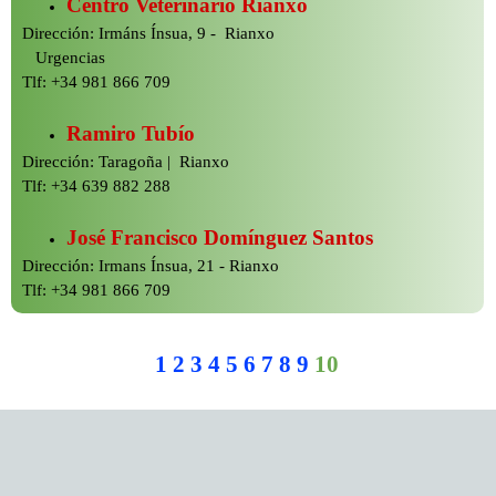
Centro Veterinario Rianxo
Dirección: Irmáns Ínsua, 9 -
Rianxo
Urgencias
Tlf: +34 981 866 709
Ramiro Tubío
Dirección: Taragoña | Rianxo
Tlf: +34 639 882 288
José Francisco Domínguez Santos
Dirección: Irmans Ínsua, 21 -
Rianxo
Tlf: +34 981 866 709
1
2
3
4
5
6
7
8
9
10