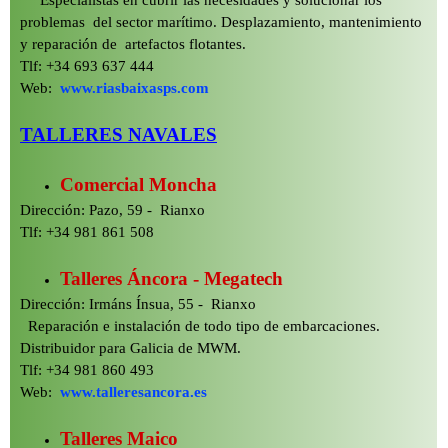
Especialistas en cubrir las necesidades y solucionar los
problemas del sector marítimo. Desplazamiento, mantenimiento
y reparación de artefactos flotantes.
Tlf: +34 693 637 444
Web:
www.riasbaixasps.com
TALLERES NAVALES
Comercial Moncha
Dirección: Pazo, 59 -
Rianxo
Tlf: +34 981 861 508
Talleres Áncora -
Megatech
Dirección: Irmáns Ínsua, 55 -
Rianxo
Reparación e instalación de todo tipo de embarcaciones.
Distribuidor para Galicia de MWM.
Tlf: +34 981 860 493
Web:
www.talleresancora.es
Talleres Maico