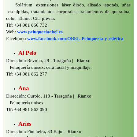
Solárium, extensiones, láser diodo, alisado japonés, uñas
esculpidas, tratamientos corporales, tratamientos de queratina,
color Elume. Cita previa.
Tlf: +34 981 866 732
Web:
www.peluqueriaobel.es
Facebook:
www.facebook.com/OBEL-
Peluquería-
y-
estética
Al Pelo
Dirección: Revolta, 29 -
Taragoña | Rianxo
Peluquería unisex, cera facial y maquillaje.
Tlf: +34 981 862 277
Ana
Dirección: Ourolo, 110 -
Taragoña | Rianxo
Peluquería unisex.
Tlf: +34 981 862 090
Aries
Dirección: Fincheira, 33 Bajo -
Rianxo