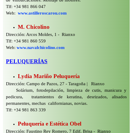
de embarcaciones. Montaje de motores.
Tlf: +34 981 866 047
Web:
www.astilleroscarou.com
M. Chicolino
Dirección: Arcos Moldes, 1 -
Rianxo
Tlf: +34 981 860 559
Web:
www.navalchicolino.com
PELUQUERÍAS
Lydia Mariño Peluquería
Dirección: Campo de Pazos, 27 -
Taragoña | Rianxo
Solárium, fotodepilación, limpieza de cutis, manicura y
pedicura, tratamientos de keratina, desrizados, alisados
permanentes, mechas californianas, novias.
Tlf: +34 981 863 339
Peluquería e Estética Obel
Dirección: Faustino Rey Romero, 7 Edif. Brisa -
Rianxo