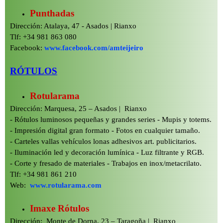
Punthadas
Dirección: Atalaya, 47 -
Asados | Rianxo
Tlf: +34 981 863 080
Facebook:
www.facebook.com/amteijeiro
RÓTULOS
Rotularama
Dirección: Marquesa, 25 – Asados | Rianxo
-
Rótulos luminosos pequeñas y grandes series -
Mupis y totems.
-
Impresión digital gran formato -
Fotos en cualquier tamaño.
-
Carteles vallas vehículos lonas adhesivos art. publicitarios.
-
Iluminación led y decoración lumínica -
Luz filtrante y RGB.
-
Corte y fresado de materiales -
Trabajos en inox/metacrilato.
Tlf: +34 981 861 210
Web:
www.rotularama.com
Imaxe Rótulos
Dirección: Monte de Dorna, 23 – Taragoña | Rianxo